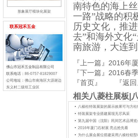
南特色的海上丝
形象展厅模块化展架
一路”战略的积
历史文化，推进
联系冠禾五金
去”和海外文化
南旅游，大连到
『上一篇』
2016
佛山市冠禾五金制品有限公司
『下一篇』
2016
联系电话：
86-0757-81829007
公司地址：
佛山市南海区大沥谢边
『首页』
『返回
东义村二级坦工业区
相关八菱柱展板|
八棱柱特装展架的展示效果可与方柱
特装展架专业搭建展现无尽风采
第九届中国（沈阳）民间艺术品博览
2016年厦门石材展 亮点抢先看
为什么展会展位搭建采用八棱柱铝型