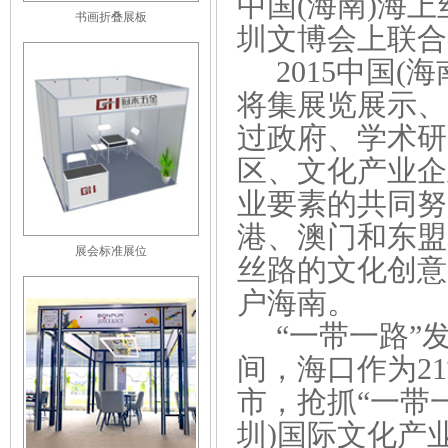
中国(海南)海
书画折叠展板
圳文博会上联合
2015中国(
将集
展览展示
、
过政府、学术研
区、文化产业企
业要素的共同努
港、澳门和东盟
展会标准展位
丝路的文化创意
户海南。
“一带一路”
间，海口作为2
市，抢抓“一带
圳)国际文化产