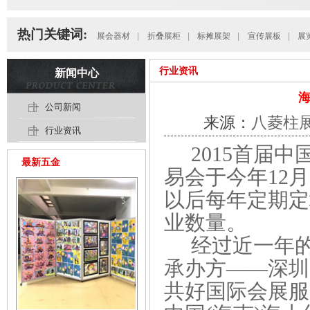
热门关键词:
展会器材
|
折叠展柜
|
标摊展架
|
宣传展板
|
展
行业资讯
新闻中心
海
公司新闻
来源：
八菱柱
行业资讯
2015首届中
最新五金
易会
于今年12
以后每年定期定
业数量。
经过近一年的
承办方——深圳
共好国际会展服