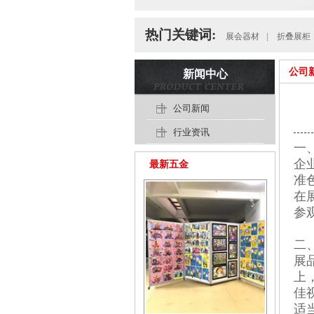
热门关键词:
展会器材
|
折叠展柜
公司
新闻中心
公司新闻
行业资讯
一
企
最新五金
准
在
参
二
展
上
佳
适