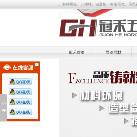
、八棱柱展架、特装展位、标摊展板、八棱柱、铝展柜、标准展位、展览铝材、标摊铝材，厂
冠禾首页
展览器材