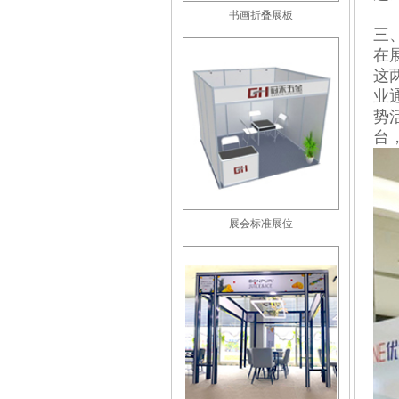
书画折叠展板
三
在
这
业
势
台
展会标准展位