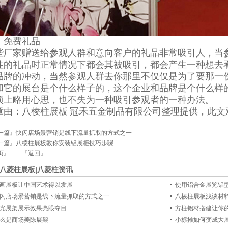
、免费礼品
些厂家赠送给参观人群和意向客户的礼品非常吸引人，当
性的礼品时正常情况下都会其被吸引，都会产生一种想去
品牌的冲动，当然参观人群去你那里不仅仅是为了要那一
和它的展台是个什么样子的，这个企业和品牌是个什么样
项上略用心思，也不失为一种吸引参观者的一种办法。
章由：八棱柱展板 冠禾五金制品有限公司整理提供，此文
一篇』
快闪店场景营销是线下流量抓取的方式之一
一篇』
八棱柱展板教你安装铝展柜技巧步骤
页』
『返回』
八菱柱展板|八菱柱资讯
画展板让中国艺术得以发展
使用铝合金展览铝
闪店场景营销是线下流量抓取的方式之一
八棱柱展板浅谈材
光展架展示效果亮眼夺目
方柱铝材搭建让你
么是商场美陈展架
小标摊如何变成大