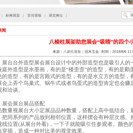
|
标摊展架
|
宣传展板
|
展览摊位
|
新闻
八棱柱展架助您展会“吸睛”的四个
来源：
八菱柱展板
｜冠禾五金 时间：2018/8/6 11:0
、展台台外造型展会展台设计中的外部造型也是吸引人的
业庭外造型是水墨画，有的是“楼歪歪”的造型，有的是鹅
色的造型，有的是宫殿式的造型，有的是水立方的造型，
展会上弄个鸟巢式、蜗牛式或者鸟蛋式的造型肯定也会赚
观和洽谈。
、展会展台展品搭配
品数量视展台大小定展品品种数量，搭配上高中低结合，
，把同系列的产品放到相邻位置，这样摆会有种层次感。
视线位置(从展台外看)，一下子就能吸引住参观者。颜色
当穿插，造成一种对比美的视觉效果。