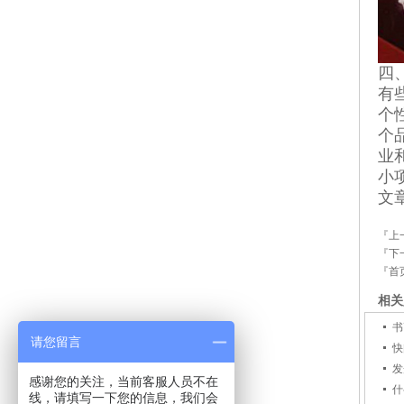
四
有
个
个
业
小
文
『上
『下
『首
相关
书
请您留言
快
发
感谢您的关注，当前客服人员不在
什
线，请填写一下您的信息，我们会