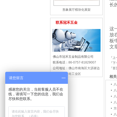
长
形象展厅模块化展架
联系冠禾五金
这
放
板
文
佛山市冠禾五金制品有限公司
『上
联系电话：
86-0757-81829007
『下
『首
公司地址：
佛山市南海区大沥谢边
东义村二级坦工业区
相关
请您留言
八
感谢您的关注，当前客服人员不在
八
线，请填写一下您的信息，我们会
八
尽快和您联系。
八
方
八