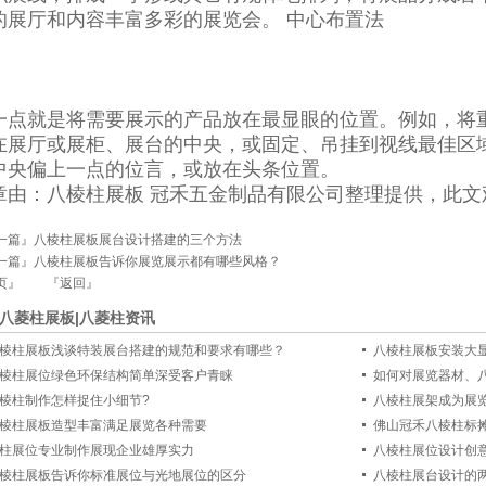
的展厅和内容丰富多彩的展览会。 中心布置法
一点就是将需要展示的产品放在最显眼的位置。例如，将
在展厅或展柜、展台的中央，或固定、吊挂到视线最佳区
中央偏上一点的位言，或放在头条位置。
章由：八棱柱展板 冠禾五金制品有限公司整理提供，此文
一篇』
八棱柱展板展台设计搭建的三个方法
一篇』
八棱柱展板告诉你展览展示都有哪些风格？
页』
『返回』
八菱柱展板|八菱柱资讯
棱柱展板浅谈特装展台搭建的规范和要求有哪些？
八棱柱展板安装大
棱柱展位绿色环保结构简单深受客户青睐
如何对展览器材、
棱柱制作怎样捉住小细节?
八棱柱展架成为展
棱柱展板造型丰富满足展览各种需要
佛山冠禾八棱柱标
柱展位专业制作展现企业雄厚实力
八棱柱展位设计创
棱柱展板告诉你标准展位与光地展位的区分
八棱柱展台设计的