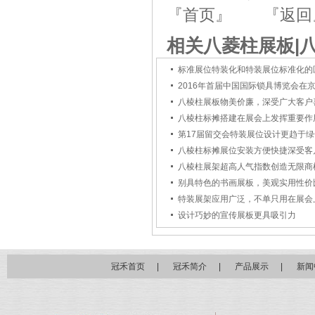
『首页』
『返回
相关八菱柱展板|
标准展位特装化和特装展位标准化的
2016年首届中国国际锁具博览会在
八棱柱展板物美价廉，深受广大客户
八棱柱标摊搭建在展会上发挥重要作
第17届留交会特装展位设计更趋于
八棱柱标摊展位安装方便快捷深受客
八棱柱展架超高人气指数创造无限商
别具特色的书画展板，美观实用性价
特装展架应用广泛，不单只用在展会
设计巧妙的宣传展板更具吸引力
冠禾首页
|
冠禾简介
|
产品展示
|
新闻