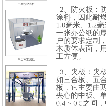
书画折叠展板
2、防火板：
涂料，因此耐燃
1.0毫米、1.
一张办公纸的
户的要求定制
木质体表面，
工方便。
展会标准展位
3、夹板：夹板
如三合板、五
板，它主要由
夹心的中板。
0.4 ~ 0.