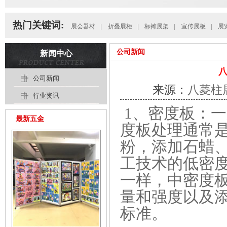
热门关键词:
展会器材
|
折叠展柜
|
标摊展架
|
宣传展板
|
展
公司新闻
新闻中心
公司新闻
来源：
八菱柱
行业资讯
1、密度板：
最新五金
度板处理通常
粉，添加石蜡
工技术的低密
一样，中密度
量和强度以及
标准。