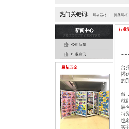
热门关键词:
展会器材
|
折叠展柜
行业
新闻中心
公司新闻
行业资讯
参
台
最新五金
搭
的
如
台
就
展
特
也
实