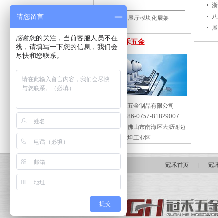
浙
请您留言
八
形象展厅模块化展架
展
感谢您的关注，当前客服人员不在
联系冠禾五金
线，请填写一下您的信息，我们会
尽快和您联系。
佛山市冠禾五金制品有限公司
联系电话：
86-0757-81829007
公司地址：
佛山市南海区大沥谢边
东义村二级坦工业区
冠禾首页
|
冠
提交