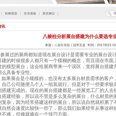
|
标摊展架
|
宣传展板
|
展览摊位
|
资讯
八棱柱分析展台搭建为什么要选专
来源：
八菱柱展板
｜冠禾五金 时间：2017/6/15 10:
展过的展商都知道现在展台设计是需要专业的展台设计
搭建的时候很多人都只有一个模糊的概念，而且现在市面
建的模型展台，这会给展商带来一个误区，觉得展台搭建
那么具备专业性。
果展会是小规模的，也没有太多展台材质需求的客户，
，自己公司随便几个人一组装就行。但是对于一些要求较
能搭建完成的。现在的展台搭建都是一些展览工厂的人去
台搭建经验，所以说不管是多么复杂的展台，什么材质的
别复杂，因为经常搭建这样的展台，所以说自然就积累了
就自然会速度比较快一些了，那么我们如果经常从事这样
并不难，但难就难在一个技巧方面。