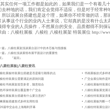
其实任何一项工作都是如此的，如果我们是一个有着几
们去种地的话，我们肯定会觉得不适应，但是对于经常种
。所以说展台搭建也是这个理，如果你不经常做的话，那
常从事这个行业的业内人士来说，它却真的是没有什么太
须得专业的人员操作，不然展台的安全、品质都得不到保
由：八棱柱展板 八棱柱 八棱柱展架 特装展位 http://www.f
一篇』
八棱柱展架浅谈展台设计中的木芯板与指接板
一篇』
八棱柱浅谈展馆布展平面设计的重要性
页』
『返回』
八菱柱展板|八菱柱资讯
棱柱展板特装展位搭建是否是吸引顾客的点
书画展板款式多样
棱柱特装展位需要满足的原则问题
广交会展位制作是
棱柱书画展架造型多变，随意组合
八棱柱展板特装展
色环保特装展位覆盖整个广交会
八棱柱展板展览展
棱柱展板展台搭建有什么要注意的?
八棱柱特装展架质
摊展板搭建形式多样实用性强
八棱柱展板判断一
26届华交会在上海顺利开幕
八棱柱特装展位设