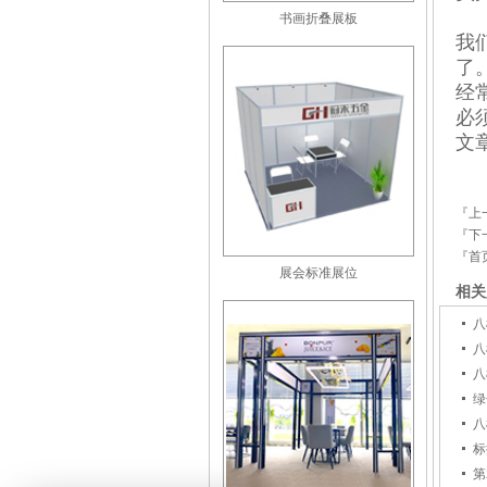
书画折叠展板
我
了
经
必
文章
『上
『下
『首
展会标准展位
相关
八
八
八
绿
八
标
第