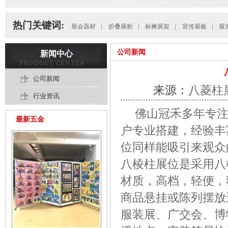
热门关键词:
展会器材
|
折叠展柜
|
标摊展架
|
宣传展板
|
展
公司新闻
新闻中心
公司新闻
来源：
八菱柱
行业资讯
佛山冠禾多年专
最新五金
户专业搭建，经验丰
位
同样能吸引来观众
八棱柱展位
是采用八
材质，高档，轻便，
商品悬挂或陈列摆放
服装展、广交会、博