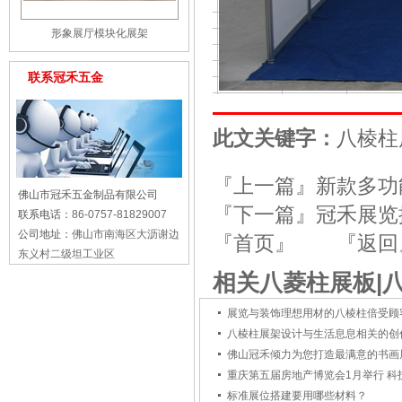
形象展厅模块化展架
联系冠禾五金
此文关键字：
八棱柱
『上一篇』
新款多功
佛山市冠禾五金制品有限公司
『下一篇』
冠禾展览
联系电话：
86-0757-81829007
公司地址：
佛山市南海区大沥谢边
『首页』
『返回
东义村二级坦工业区
相关八菱柱展板|
展览与装饰理想用材的八棱柱倍受顾
八棱柱展架设计与生活息息相关的创
佛山冠禾倾力为您打造最满意的书画
重庆第五届房地产博览会1月举行 科
标准展位搭建要用哪些材料？